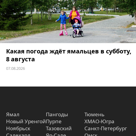
Какая погода ждёт ямальцев в субботу,
8 августа
07.08.2026
Ямал
Пангоды
Тюмень
Новый Уренгой
Пурпе
ХМАО-Югра
Ноябрьск
Тазовский
Санкт-Петербург
Салехард
Яр-Сале
Омск