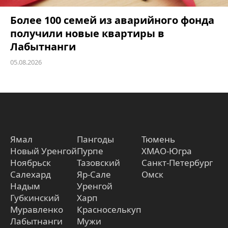
Более 100 семей из аварийного фонда
получили новые квартиры в
Лабытнанги
05.08.2026
Ямал
Пангоды
Тюмень
Новый Уренгой
Пурпе
ХМАО-Югра
Ноябрьск
Тазовский
Санкт-Петербург
Салехард
Яр-Сале
Омск
Надым
Уренгой
Губкинский
Харп
Муравленко
Красноселькуп
Лабытнанги
Мужи