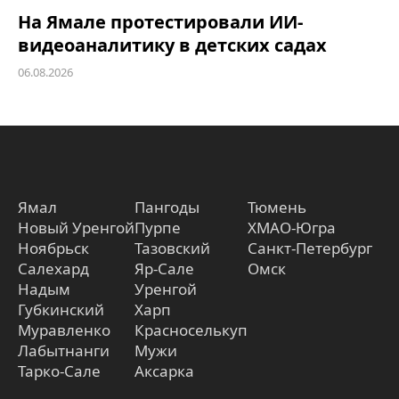
На Ямале протестировали ИИ-
видеоаналитику в детских садах
06.08.2026
Ямал
Пангоды
Тюмень
Новый Уренгой
Пурпе
ХМАО-Югра
Ноябрьск
Тазовский
Санкт-Петербург
Салехард
Яр-Сале
Омск
Надым
Уренгой
Губкинский
Харп
Муравленко
Красноселькуп
Лабытнанги
Мужи
Тарко-Сале
Аксарка