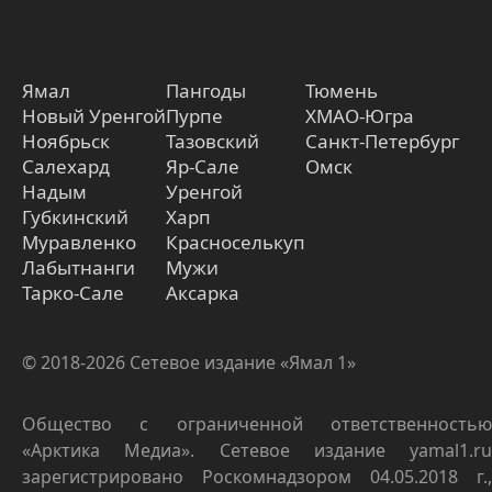
Ямал
Пангоды
Тюмень
Новый Уренгой
Пурпе
ХМАО-Югра
Ноябрьск
Тазовский
Санкт-Петербург
Салехард
Яр-Сале
Омск
Надым
Уренгой
Губкинский
Харп
Муравленко
Красноселькуп
Лабытнанги
Мужи
Тарко-Сале
Аксарка
© 2018-2026 Сетевое издание «Ямал 1»
Общество с ограниченной ответственностью
«Арктика Медиа». Сетевое издание yamal1.ru
зарегистрировано Роскомнадзором 04.05.2018 г.,