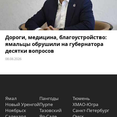
Дороги, медицина, благоустройство:
ямальцы обрушили на губернатора
десятки вопросов
08.08.2026
Ямал
Пангоды
Тюмень
Новый Уренгой
Пурпе
ХМАО-Югра
Ноябрьск
Тазовский
Санкт-Петербург
Салехард
Яр-Сале
Омск