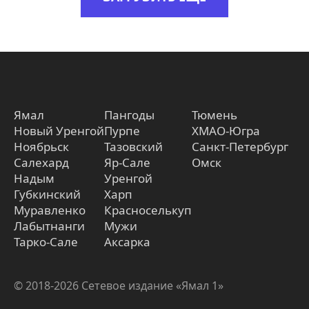
Ямал
Пангоды
Тюмень
Новый Уренгой
Пурпе
ХМАО-Югра
Ноябрьск
Тазовский
Санкт-Петербург
Салехард
Яр-Сале
Омск
Надым
Уренгой
Губкинский
Харп
Муравленко
Красноселькуп
Лабытнанги
Мужи
Тарко-Сале
Аксарка
© 2018-2026 Сетевое издание «Ямал 1»