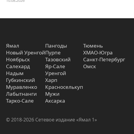
10.08.2026
Ямал
Пангоды
Тюмень
Новый Уренгой
Пурпе
ХМАО-Югра
Ноябрьск
Тазовский
Санкт-Петербург
Салехард
Яр-Сале
Омск
Надым
Уренгой
Губкинский
Харп
Муравленко
Красноселькуп
Лабытнанги
Мужи
Тарко-Сале
Аксарка
© 2018-2026 Сетевое издание «Ямал 1»