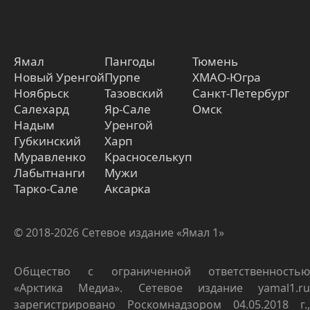
Ямал
Пангоды
Тюмень
Новый Уренгой
Пурпе
ХМАО-Югра
Ноябрьск
Тазовский
Санкт-Петербург
Салехард
Яр-Сале
Омск
Надым
Уренгой
Губкинский
Харп
Муравленко
Красноселькуп
Лабытнанги
Мужи
Тарко-Сале
Аксарка
© 2018-2026 Сетевое издание «Ямал 1»
Общество с ограниченной ответственностью
«Арктика Медиа». Сетевое издание yamal1.ru
зарегистрировано Роскомнадзором 04.05.2018 г.,