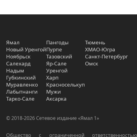
Ямал
Пангоды
Тюмень
Новый Уренгой
Пурпе
ХМАО-Югра
Ноябрьск
Тазовский
Санкт-Петербург
Салехард
Яр-Сале
Омск
Надым
Уренгой
Губкинский
Харп
Муравленко
Красноселькуп
Лабытнанги
Мужи
Тарко-Сале
Аксарка
© 2018-2026 Сетевое издание «Ямал 1»
Общество с ограниченной ответственностью