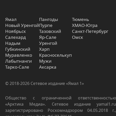
Ямал
Пангоды
Тюмень
Новый Уренгой
Пурпе
ХМАО-Югра
Ноябрьск
Тазовский
Санкт-Петербург
Салехард
Яр-Сале
Омск
Надым
Уренгой
Губкинский
Харп
Муравленко
Красноселькуп
Лабытнанги
Мужи
Тарко-Сале
Аксарка
© 2018-2026 Сетевое издание «Ямал 1»
Общество с ограниченной ответственностью
«Арктика Медиа». Сетевое издание yamal1.ru
зарегистрировано Роскомнадзором 04.05.2018 г.,