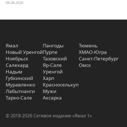
08.08.2026
Ямал
Пангоды
Тюмень
Новый Уренгой
Пурпе
ХМАО-Югра
Ноябрьск
Тазовский
Санкт-Петербург
Салехард
Яр-Сале
Омск
Надым
Уренгой
Губкинский
Харп
Муравленко
Красноселькуп
Лабытнанги
Мужи
Тарко-Сале
Аксарка
© 2018-2026 Сетевое издание «Ямал 1»