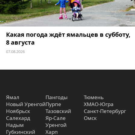
Какая погода ждёт ямальцев в субботу,
8 августа
07.08.2026
Ямал
Пангоды
Тюмень
Новый Уренгой
Пурпе
ХМАО-Югра
Ноябрьск
Тазовский
Санкт-Петербург
Салехард
Яр-Сале
Омск
Надым
Уренгой
Губкинский
Харп