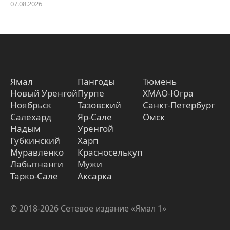
07.08.2026
Ямал
Пангоды
Тюмень
Новый Уренгой
Пурпе
ХМАО-Югра
Ноябрьск
Тазовский
Санкт-Петербург
Салехард
Яр-Сале
Омск
Надым
Уренгой
Губкинский
Харп
Муравленко
Красноселькуп
Лабытнанги
Мужи
Тарко-Сале
Аксарка
© 2018-2026 Сетевое издание «Ямал 1»