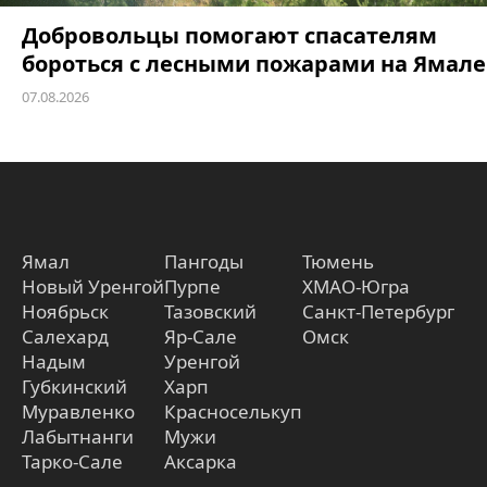
Добровольцы помогают спасателям
бороться с лесными пожарами на Ямале
07.08.2026
Ямал
Пангоды
Тюмень
Новый Уренгой
Пурпе
ХМАО-Югра
Ноябрьск
Тазовский
Санкт-Петербург
Салехард
Яр-Сале
Омск
Надым
Уренгой
Губкинский
Харп
Муравленко
Красноселькуп
Лабытнанги
Мужи
Тарко-Сале
Аксарка