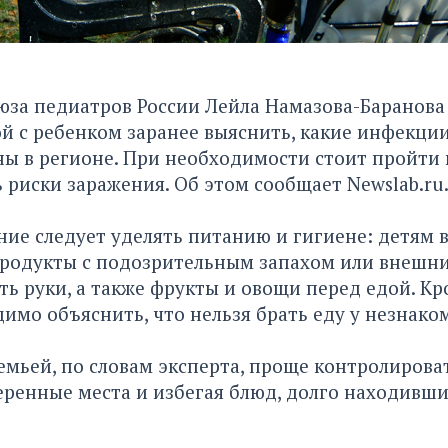
юза педиатров России Лейла Намазова-Баранова
й с ребенком заранее выяснить, какие инфекци
ы в регионе. При необходимости стоит пройти
 риски заражения. Об этом сообщает
Newslab.ru
ие следует уделять питанию и гигиене: детям 
продукты с подозрительным запахом или внешн
ь руки, а также фрукты и овощи перед едой. Кр
имо объяснить, что нельзя брать еду у незнако
семьей, по словам эксперта, проще контролирова
ренные места и избегая блюд, долго находивши