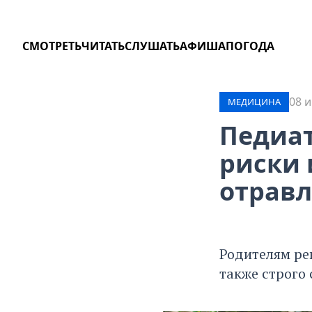
СМОТРЕТЬ
ЧИТАТЬ
СЛУШАТЬ
АФИША
ПОГОДА
08 и
МЕДИЦИНА
Педиат
риски
отравл
Родителям ре
также строго