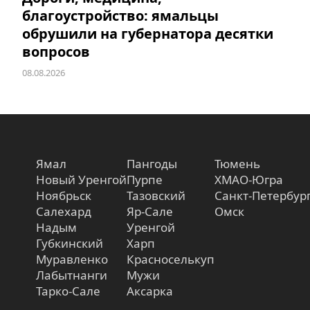
благоустройство: ямальцы
обрушили на губернатора десятки
вопросов
08.08.2026
Ямал
Пангоды
Тюмень
Новый Уренгой
Пурпе
ХМАО-Югра
Ноябрьск
Тазовский
Санкт-Петербур
Салехард
Яр-Сале
Омск
Надым
Уренгой
Губкинский
Харп
Муравленко
Красноселькуп
Лабытнанги
Мужи
Тарко-Сале
Аксарка