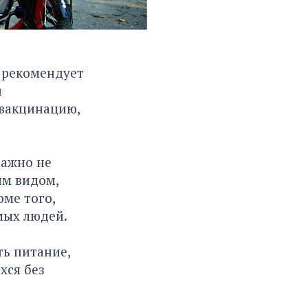
 рекомендует
и
 вакцинацию,
.
важно не
им видом,
оме того,
мых людей.
ть питание,
хся без