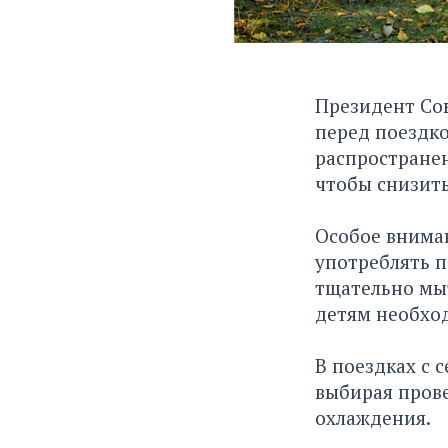
Президент Со
перед поездко
распространен
чтобы снизить
Особое вниман
употреблять 
тщательно мыт
детям необход
В поездках с 
выбирая прове
охлаждения.