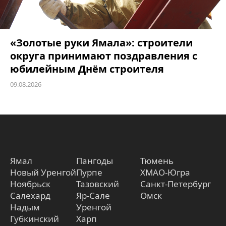
«Золотые руки Ямала»: строители
округа принимают поздравления с
юбилейным Днём строителя
09.08.2026
Ямал
Пангоды
Тюмень
Новый Уренгой
Пурпе
ХМАО-Югра
Ноябрьск
Тазовский
Санкт-Петербург
Салехард
Яр-Сале
Омск
Надым
Уренгой
Губкинский
Харп