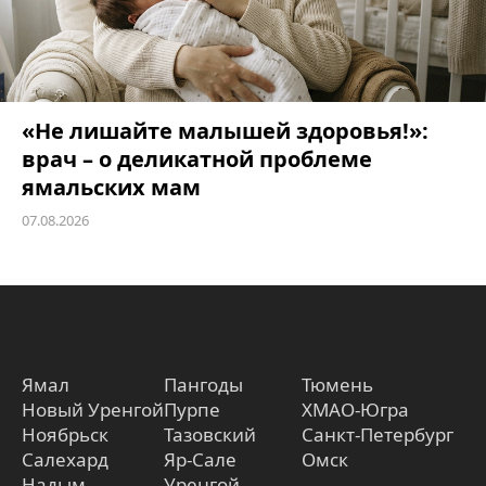
«Не лишайте малышей здоровья!»:
врач – о деликатной проблеме
ямальских мам
07.08.2026
Ямал
Пангоды
Тюмень
Новый Уренгой
Пурпе
ХМАО-Югра
Ноябрьск
Тазовский
Санкт-Петербург
Салехард
Яр-Сале
Омск
Надым
Уренгой