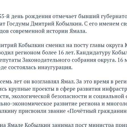
55-й день рождения отмечает бывший губернато
ат Госдумы Дмитрий Кобылкин. С его именем св
дов современной истории Ямала.
митрий Кобылкин сменил на посту главы округа 
одил регионом более 16 лет. Кандидатуру Кобы
путаты Законодательного собрания округа. 16 
рде состоялась инаугурация.
емь лет он возглавлял Ямал. За это время в рег
сь крупные проекты в сфере развития инфрастр
и, экологической безопасности и социальной с
льно-экономическое развитие региона и много
лкину присвоили звание «Почётный гражданин 
 на Ямале Кобылкин занимал пост министра пр