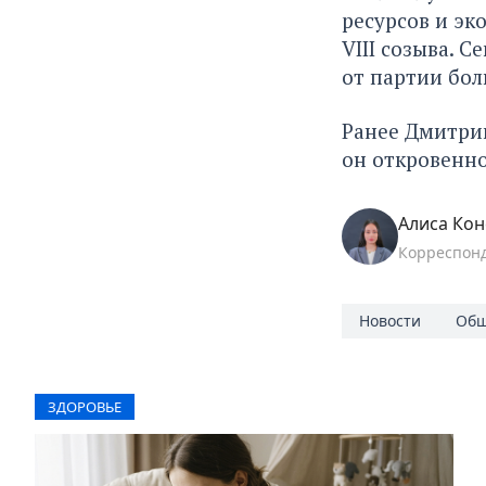
ресурсов и эк
VIII созыва.
от партии бол
Ранее Дмитрий
он
откровенно
Алиса Кон
Корреспон
Новости
Общ
ЗДОРОВЬЕ