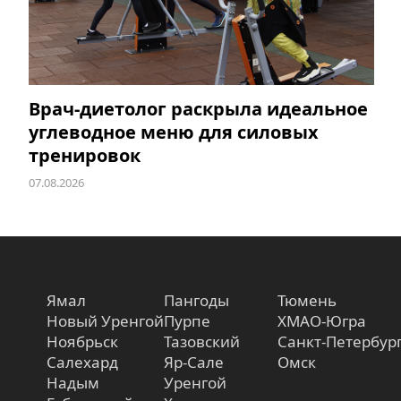
Врач-диетолог раскрыла идеальное
углеводное меню для силовых
тренировок
07.08.2026
Ямал
Пангоды
Тюмень
Новый Уренгой
Пурпе
ХМАО-Югра
Ноябрьск
Тазовский
Санкт-Петербур
Салехард
Яр-Сале
Омск
Надым
Уренгой