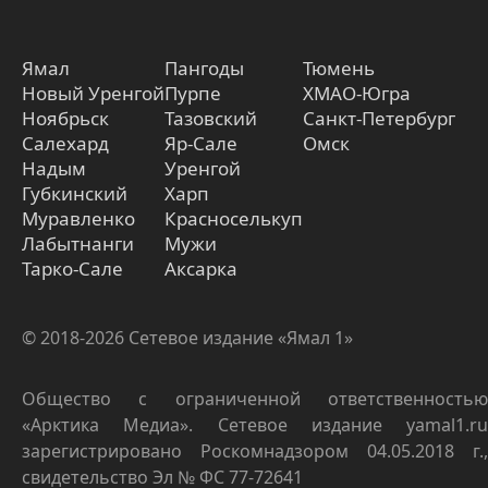
Ямал
Пангоды
Тюмень
Новый Уренгой
Пурпе
ХМАО-Югра
Ноябрьск
Тазовский
Санкт-Петербург
Салехард
Яр-Сале
Омск
Надым
Уренгой
Губкинский
Харп
Муравленко
Красноселькуп
Лабытнанги
Мужи
Тарко-Сале
Аксарка
© 2018-2026 Сетевое издание «Ямал 1»
Общество с ограниченной ответственностью
«Арктика Медиа». Сетевое издание yamal1.ru
зарегистрировано Роскомнадзором 04.05.2018 г.,
свидетельство Эл № ФС 77-72641