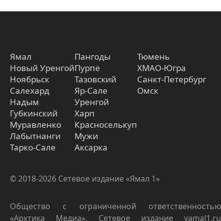
Ямал
Пангоды
Тюмень
Новый Уренгой
Пурпе
ХМАО-Югра
Ноябрьск
Тазовский
Санкт-Петербург
Салехард
Яр-Сале
Омск
Надым
Уренгой
Губкинский
Харп
Муравленко
Красноселькуп
Лабытнанги
Мужи
Тарко-Сале
Аксарка
© 2018-2026 Сетевое издание «Ямал 1»
Общество с ограниченной ответственностью
«Арктика Медиа». Сетевое издание yamal1.ru