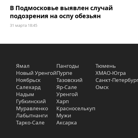
В Подмосковье выявлен случай
подозрения на оспу обезьян
31 марта 18:45
Ямал
Пангоды
Тюмень
Новый Уренгой
Пурпе
ХМАО-Югра
Ноябрьск
Тазовский
Санкт-Петербур
Салехард
Яр-Сале
Омск
Надым
Уренгой
Губкинский
Харп
Муравленко
Красноселькуп
Лабытнанги
Мужи
Тарко-Сале
Аксарка