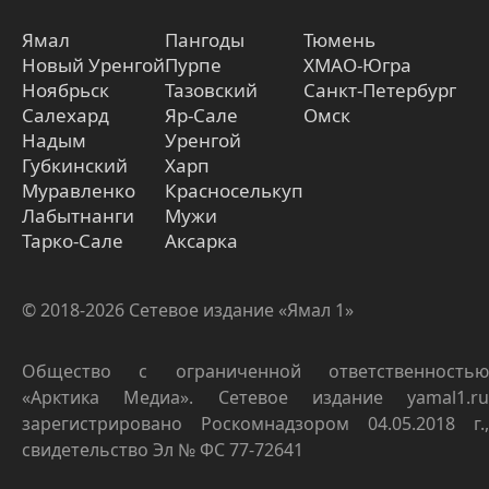
Ямал
Пангоды
Тюмень
Новый Уренгой
Пурпе
ХМАО-Югра
Ноябрьск
Тазовский
Санкт-Петербург
Салехард
Яр-Сале
Омск
Надым
Уренгой
Губкинский
Харп
Муравленко
Красноселькуп
Лабытнанги
Мужи
Тарко-Сале
Аксарка
© 2018-2026 Сетевое издание «Ямал 1»
Общество с ограниченной ответственностью
«Арктика Медиа». Сетевое издание yamal1.ru
зарегистрировано Роскомнадзором 04.05.2018 г.,
свидетельство Эл № ФС 77-72641