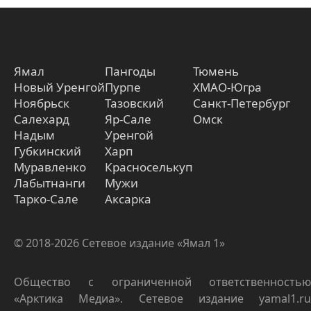
Ямал
Пангоды
Тюмень
Новый Уренгой
Пурпе
ХМАО-Югра
Ноябрьск
Тазовский
Санкт-Петербург
Салехард
Яр-Сале
Омск
Надым
Уренгой
Губкинский
Харп
Муравленко
Красноселькуп
Лабытнанги
Мужи
Тарко-Сале
Аксарка
© 2018-2026 Сетевое издание «Ямал 1»
Общество с ограниченной ответственностью
«Арктика Медиа». Сетевое издание yamal1.ru