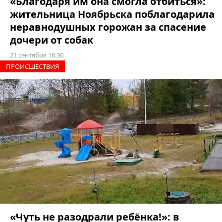
«Благодаря им она смогла отбиться»:
жительница Ноябрьска поблагодарила
неравнодушных горожан за спасение
дочери от собак
21 сентября 16:30
ПРОИCШЕСТВИЯ
«Чуть не разодрали ребёнка!»: в