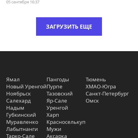
05 сентября 16:37
ЗАГРУЗИТЬ ЕЩЕ
Ямал
Пангоды
Тюмень
Новый Уренгой
Пурпе
ХМАО-Югра
Ноябрьск
Тазовский
Санкт-Петербург
Салехард
Яр-Сале
Омск
Надым
Уренгой
Губкинский
Харп
Муравленко
Красноселькуп
Лабытнанги
Мужи
Тарко-Сале
Аксарка