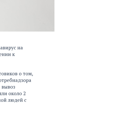
авирус на
ении к
овиков о том,
потребнадзора
ь вывоз
яли около 2
мой людей с