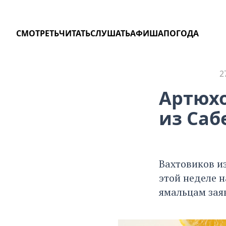
СМОТРЕТЬ
ЧИТАТЬ
СЛУШАТЬ
АФИША
ПОГОДА
2
КОРОНАВИРУС
Артюхо
из Саб
Вахтовиков и
этой неделе н
ямальцам зая