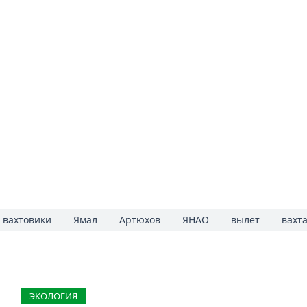
вахтовики
Ямал
Артюхов
ЯНАО
вылет
вахт
ЭКОЛОГИЯ