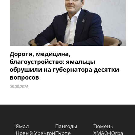
Дороги, медицина,
благоустройство: ямальцы
обрушили на губернатора десятки
вопросов
08.08.2026
Ямал
Пангоды
Тюмень
Новый Уренгой
Пурпе
ХМАО-Югра