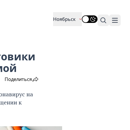
Ноябрьск
Поиск
Навига
товики
мой
Поделиться
онавирус на
ащении к