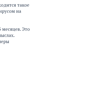
ходится такое
ирусом на
 месяцев. Это
мыслах.
 меры