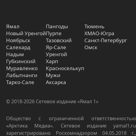
Ямал
Пангоды
Тюмень
Новый Уренгой
Пурпе
ХМАО-Югра
Ноябрьск
Тазовский
Санкт-Петербург
Салехард
Яр-Сале
Омск
Надым
Уренгой
Губкинский
Харп
Муравленко
Красноселькуп
Лабытнанги
Мужи
Тарко-Сале
Аксарка
© 2018-2026 Сетевое издание «Ямал 1»
Общество с ограниченной ответственностью
«Арктика Медиа». Сетевое издание yamal1.ru
зарегистрировано Роскомнадзором 04.05.2018 г.,