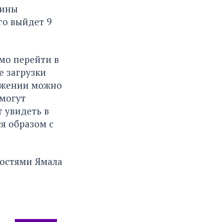
бины
го выйдет 9
мо перейти в
е загрузки
ложении можно
 могут
 увидеть в
я образом с
востями Ямала