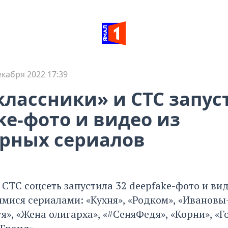
екабря 2022 17:39
лассники» и СТС запус
ke-фото и видео из
рных сериалов
 СТС соцсеть запустила 32 deepfake-фото и ви
ися сериалами: «Кухня», «Родком», «Ивановы
я», «Жена олигарха», «#СеняФедя», «Корни», «Г