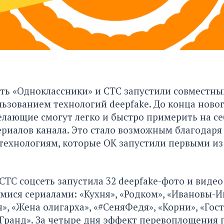
еть «Одноклассники» и СТС запустили совместн
льзованием технологий deepfake. До конца ново
елающие смогут легко и быстро примерить на се
риалов канала. Это стало возможным благодар
технологиям, которые ОК запустили первыми из
 СТС соцсеть запустила 32 deepfake-фото и виде
ися сериалами: «Кухня», «Родком», «Ивановы-И
», «Жена олигарха», «#СеняФедя», «Корни», «Гост
Гранд». За четыре дня эффект перевоплощения 