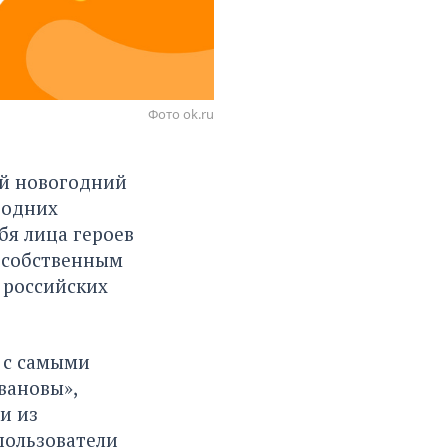
Фото ok.ru
ый
новогодний
годних
бя лица героев
я собственным
 российских
о с самыми
вановы»,
и из
пользователи