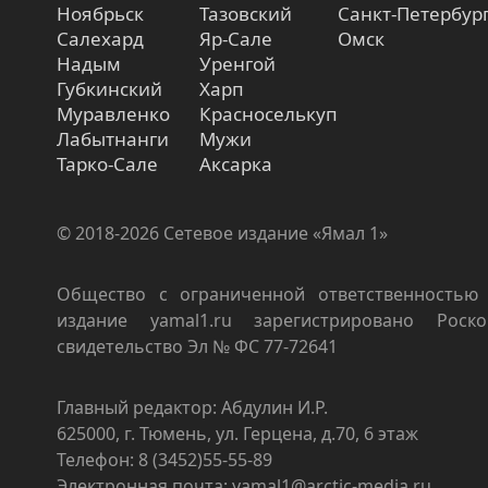
Ноябрьск
Тазовский
Санкт-Петербур
Салехард
Яр-Сале
Омск
Надым
Уренгой
Губкинский
Харп
Муравленко
Красноселькуп
Лабытнанги
Мужи
Тарко-Сале
Аксарка
© 2018-2026 Сетевое издание «Ямал 1»
Общество с ограниченной ответственностью 
издание yamal1.ru зарегистрировано Роско
свидетельство Эл № ФС 77-72641
Главный редактор: Абдулин И.Р.
625000, г. Тюмень, ул. Герцена, д.70, 6 этаж
Телефон: 8 (3452)55-55-89
Электронная почта: yamal1@arctic-media.ru