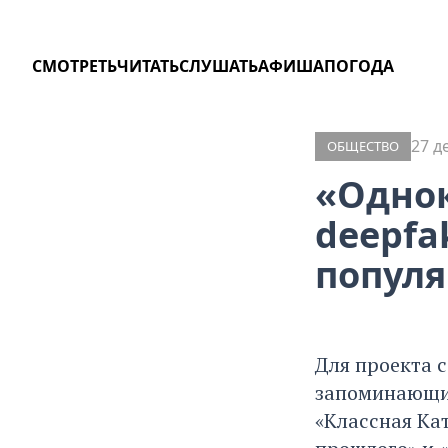
СМОТРЕТЬ
ЧИТАТЬ
СЛУШАТЬ
АФИША
ПОГОДА
27 д
ОБЩЕСТВО
«Однок
deepfa
популя
Для проекта с
запоминающим
«Классная Кат