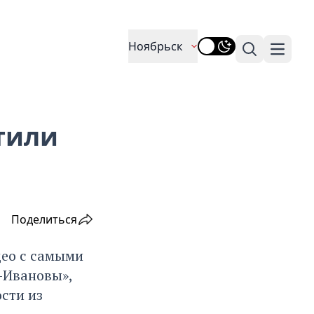
Ноябрьск
Поиск
Навига
тили
Поделиться
део с самыми
-Ивановы»,
ости из