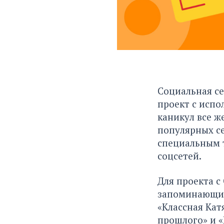
Социальная с
проект
с испо
каникул все ж
популярных се
специальным 
соцсетей.
Для проекта с
запоминающим
«Классная Катя
прошлого» и «