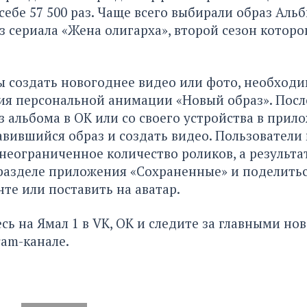
себе 57 500 раз. Чаще всего выбирали образ Аль
 сериала «Жена олигарха», второй сезон которо
.
ы создать новогоднее видео или фото, необходи
ия персональной анимации «Новый образ». Посл
 альбома в ОК или со своего устройства в при
вившийся образ и создать видео. Пользователи
неограниченное количество роликов, а результат
разделе приложения «Сохраненные» и поделитьс
нте или поставить на аватар.
сь на
Ямал 1
в
VK
,
ОК
и следите за главными но
ram-канале
.