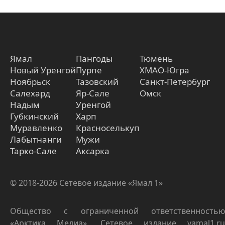
Ямал
Пангоды
Тюмень
Новый Уренгой
Пурпе
ХМАО-Югра
Ноябрьск
Тазовский
Санкт-Петербург
Салехард
Яр-Сале
Омск
Надым
Уренгой
Губкинский
Харп
Муравленко
Красноселькуп
Лабытнанги
Мужи
Тарко-Сале
Аксарка
© 2018-2026 Сетевое издание «Ямал 1»
Общество с ограниченной ответственностью
«Арктика Медиа». Сетевое издание yamal1.ru