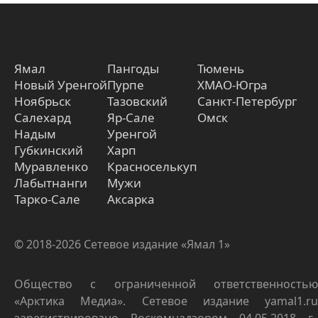
Ямал
Пангоды
Тюмень
Новый Уренгой
Пурпе
ХМАО-Югра
Ноябрьск
Тазовский
Санкт-Петербург
Салехард
Яр-Сале
Омск
Надым
Уренгой
Губкинский
Харп
Муравленко
Красноселькуп
Лабытнанги
Мужи
Тарко-Сале
Аксарка
© 2018-2026 Сетевое издание «Ямал 1»
Общество с ограниченной ответственностью
«Арктика Медиа». Сетевое издание yamal1.ru