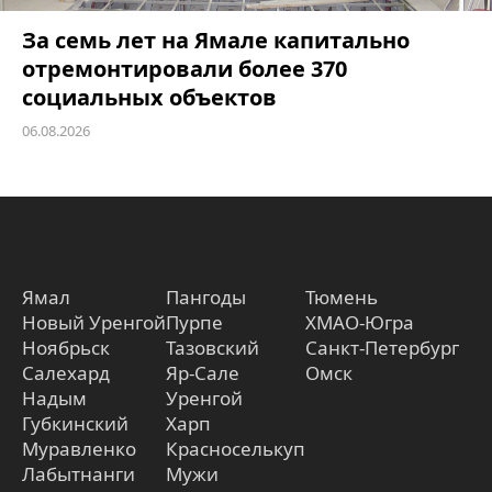
За семь лет на Ямале капитально
отремонтировали более 370
социальных объектов
06.08.2026
Ямал
Пангоды
Тюмень
Новый Уренгой
Пурпе
ХМАО-Югра
Ноябрьск
Тазовский
Санкт-Петербург
Салехард
Яр-Сале
Омск
Надым
Уренгой
Губкинский
Харп
Муравленко
Красноселькуп
Лабытнанги
Мужи