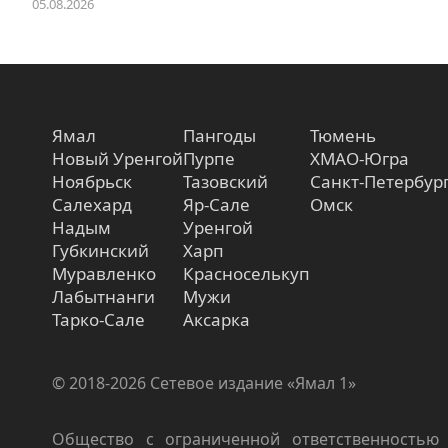
05.08.2026
Ямал
Пангоды
Тюмень
Новый Уренгой
Пурпе
ХМАО-Югра
Ноябрьск
Тазовский
Санкт-Петербур
Салехард
Яр-Сале
Омск
Надым
Уренгой
Губкинский
Харп
Муравленко
Красноселькуп
Лабытнанги
Мужи
Тарко-Сале
Аксарка
© 2018-2026 Сетевое издание «Ямал 1»
Общество с ограниченной ответственностью 