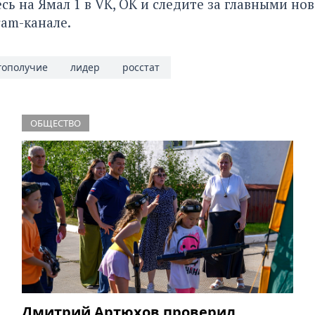
сь на
Ямал 1
в
VK
,
ОК
и следите за главными но
ram-канале
.
гополучие
лидер
росстат
ОБЩЕСТВО
Дмитрий Артюхов проверил