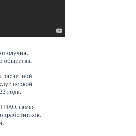
гополучия.
о общества.
к расчетной
слуг первой
22 года.
и ЯНАО,
самая
соцработников.
й.