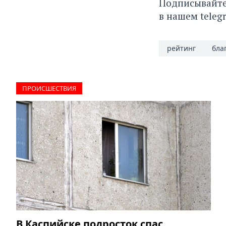
Подписывайте
в нашем
teleg
рейтинг
бла
ПРОИCШЕСТВИЯ
В Каспийске подросток спас