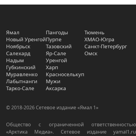
Ямал
Пангоды
Тюмень
Новый Уренгой
Пурпе
ХМАО-Югра
Ноябрьск
Тазовский
Санкт-Петербург
Салехард
Яр-Сале
Омск
Надым
Уренгой
Губкинский
Харп
Муравленко
Красноселькуп
Лабытнанги
Мужи
Тарко-Сале
Аксарка
© 2018-2026 Сетевое издание «Ямал 1»
Общество с ограниченной ответственностью
«Арктика Медиа». Сетевое издание yamal1.ru